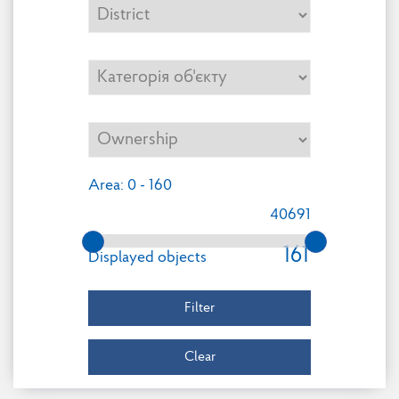
Area
: 0 - 160
40691
161
Displayed objects
Filter
Clear